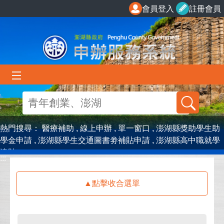
跳到主要內容區塊
會員登入
註冊會員
熱門搜尋：
醫療補助
線上申辦
單一窗口
澎湖縣獎助學生助
學金申請
澎湖縣學生交通圖書劵補貼申請
澎湖縣高中職就學
津貼
:::
:::
點擊收合選單