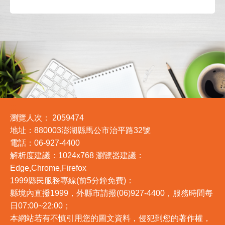
:::
瀏覽人次：
2059474
地址：880003澎湖縣馬公市治平路32號
電話：06-927-4400
解析度建議：1024x768 瀏覽器建議：
Edge,Chrome,Firefox
1999縣民服務專線(前5分鐘免費)：
縣境內直撥1999，外縣市請撥(06)927-4400，服務時間每
日07:00~22:00；
本網站若有不慎引用您的圖文資料，侵犯到您的著作權，