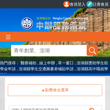
跳到主要內容區塊
會員登入
註冊會員
熱門搜尋：
醫療補助
線上申辦
單一窗口
澎湖縣獎助學生助
學金申請
澎湖縣學生交通圖書劵補貼申請
澎湖縣高中職就學
津貼
:::
:::
點擊收合選單