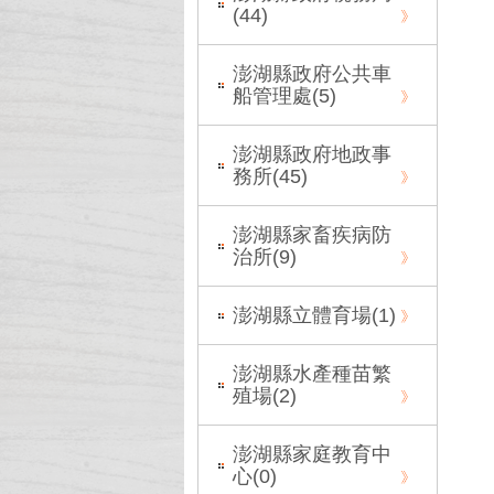
(
44
)
澎湖縣政府公共車
船管理處(
5
)
澎湖縣政府地政事
務所(
45
)
澎湖縣家畜疾病防
治所(
9
)
澎湖縣立體育場(
1
)
澎湖縣水產種苗繁
殖場(
2
)
澎湖縣家庭教育中
心(
0
)