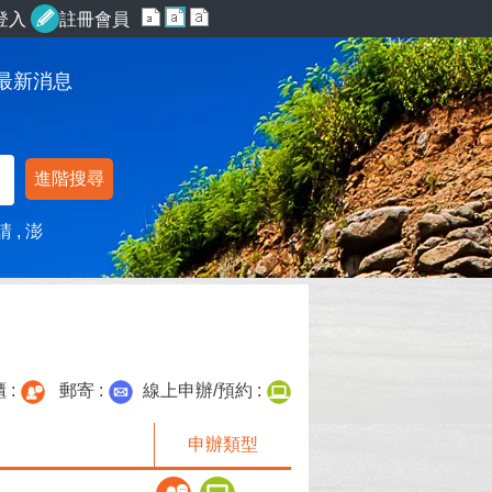
登入
註冊會員
最新消息
進階搜尋
請
澎
 :
郵寄 :
線上申辦/預約 :
申辦類型