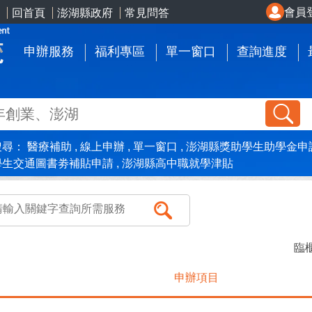
會員
回首頁
澎湖縣政府
常見問答
申辦服務
福利專區
單一窗口
查詢進度
搜尋：
醫療補助
線上申辦
單一窗口
澎湖縣獎助學生助學金申
學生交通圖書劵補貼申請
澎湖縣高中職就學津貼
臨櫃
申辦項目