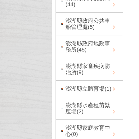
(
44
)
澎湖縣政府公共車
船管理處(
5
)
澎湖縣政府地政事
務所(
45
)
澎湖縣家畜疾病防
治所(
9
)
澎湖縣立體育場(
1
)
澎湖縣水產種苗繁
殖場(
2
)
澎湖縣家庭教育中
心(
0
)