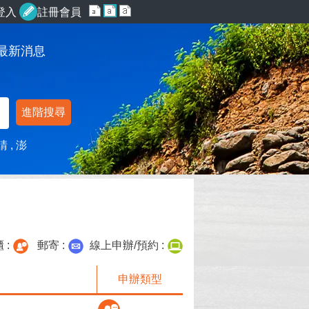
登入
註冊會員
最新消息
進階搜尋
請
澎
 :
郵寄 :
線上申辦/預約 :
申辦類型