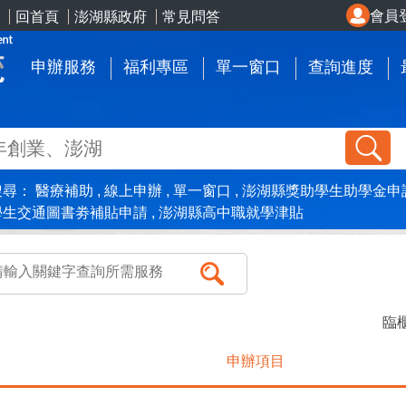
會員
回首頁
澎湖縣政府
常見問答
申辦服務
福利專區
單一窗口
查詢進度
搜尋：
醫療補助
線上申辦
單一窗口
澎湖縣獎助學生助學金申
學生交通圖書劵補貼申請
澎湖縣高中職就學津貼
臨櫃
申辦項目