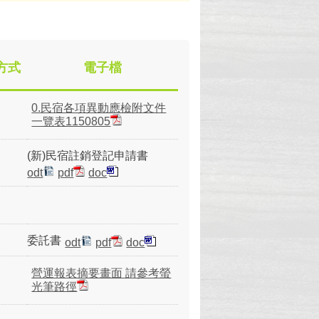
方式
電子檔
0.民宿各項異動應檢附文件
一覽表1150805
(新)民宿註銷登記申請書
odt
pdf
doc
委託書
odt
pdf
doc
營運報表摘要畫面 請參考螢
光筆路徑