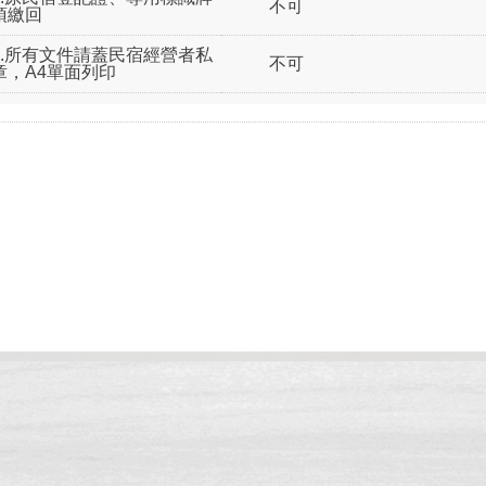
不可
須繳回
7.所有文件請蓋民宿經營者私
不可
章，A4單面列印