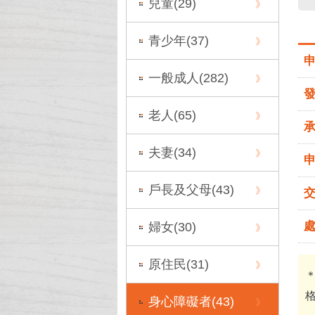
兒童(
29
)
青少年(
37
)
一般成人(
282
)
老人(
65
)
夫妻(
34
)
戶長及父母(
43
)
婦女(
30
)
原住民(
31
)
身心障礙者(
43
)