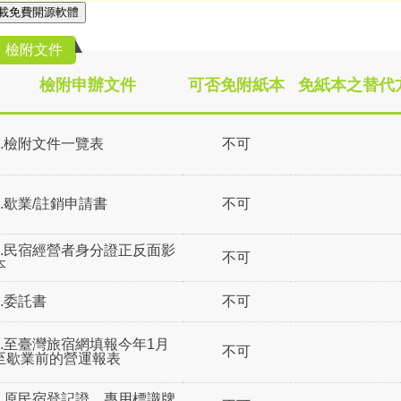
載免費開源軟體
檢附文件
檢附申辦文件
可否免附紙本
免紙本之替代
1.檢附文件一覽表
不可
2.歇業/註銷申請書
不可
3.民宿經營者身分證正反面影
不可
本
4.委託書
不可
5.至臺灣旅宿網填報今年1月
不可
至歇業前的營運報表
6.原民宿登記證、專用標識牌