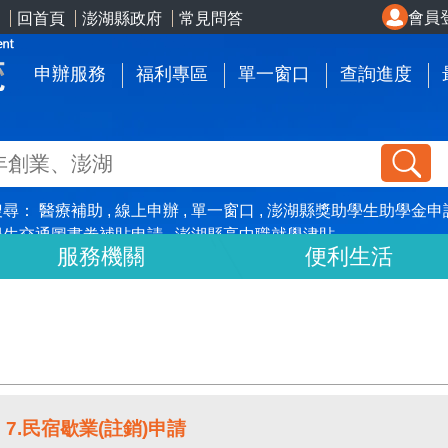
會員
回首頁
澎湖縣政府
常見問答
申辦服務
福利專區
單一窗口
查詢進度
搜尋：
醫療補助
線上申辦
單一窗口
澎湖縣獎助學生助學金申
學生交通圖書劵補貼申請
澎湖縣高中職就學津貼
服務機關
便利生活
7.民宿歇業(註銷)申請