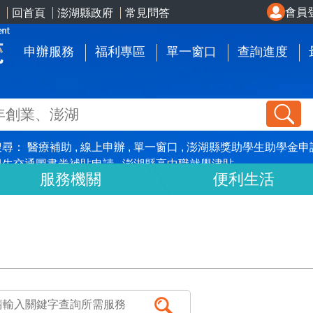
會員
回首頁
澎湖縣政府
常見問答
申辦服務
福利專區
單一窗口
查詢進度
搜尋：
醫療補助
線上申辦
單一窗口
澎湖縣獎助學生助學金申
學生交通圖書劵補貼申請
澎湖縣高中職就學津貼
服務機關
便利生活