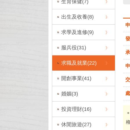
生育保健(
7
)
出生及收養(
8
)
求學及進修(
9
)
服兵役(
31
)
求職及就業(
22
)
開創事業(
41
)
婚姻(
3
)
投資理財(
16
)
休閒旅遊(
27
)