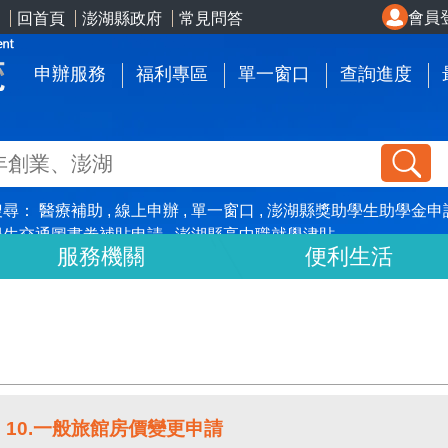
會員
回首頁
澎湖縣政府
常見問答
申辦服務
福利專區
單一窗口
查詢進度
搜尋：
醫療補助
線上申辦
單一窗口
澎湖縣獎助學生助學金申
學生交通圖書劵補貼申請
澎湖縣高中職就學津貼
服務機關
便利生活
10.一般旅館房價變更申請