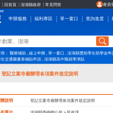
會員
回首頁
澎湖縣政府
常見問答
申辦服務
福利專區
單一窗口
查詢進度
搜尋：
醫療補助
線上申辦
單一窗口
澎湖縣獎助學生助學金申
學生交通圖書劵補貼申請
澎湖縣高中職就學津貼
登記立案寺廟辦理各項案件規定說明
申辦說明
登記立案寺廟辦理各項案件規定說明
發布單位
澎湖縣西嶼鄉公所 > 民政課