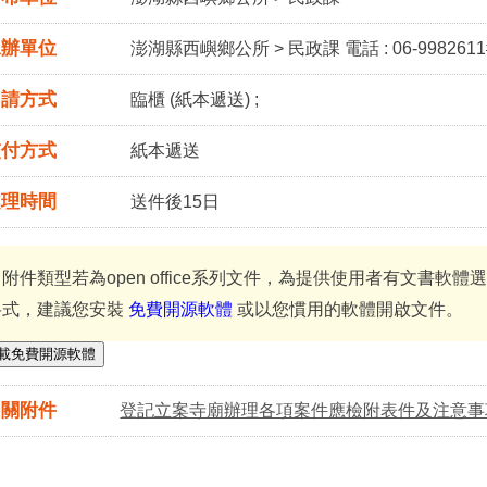
承辦單位
澎湖縣西嶼鄉公所 > 民政課 電話 : 06-9982611
申請方式
臨櫃 (紙本遞送) ;
交付方式
紙本遞送
處理時間
送件後15日
＊附件類型若為open office系列文件，為提供使用者有文書軟
格式，建議您安裝
免費開源軟體
或以您慣用的軟體開啟文件。
載免費開源軟體
相關附件
登記立案寺廟辦理各項案件應檢附表件及注意事