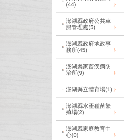
(
44
)
澎湖縣政府公共車
船管理處(
5
)
澎湖縣政府地政事
務所(
45
)
澎湖縣家畜疾病防
治所(
9
)
澎湖縣立體育場(
1
)
澎湖縣水產種苗繁
殖場(
2
)
澎湖縣家庭教育中
心(
0
)