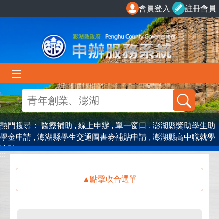
跳到主要內容區塊
會員登入
註冊會員
熱門搜尋：
醫療補助
線上申辦
單一窗口
澎湖縣獎助學生助
學金申請
澎湖縣學生交通圖書劵補貼申請
澎湖縣高中職就學
津貼
:::
:::
點擊收合選單