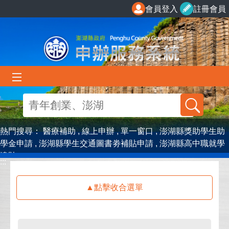
跳到主要內容區塊
會員登入
註冊會員
熱門搜尋：
醫療補助
線上申辦
單一窗口
澎湖縣獎助學生助
學金申請
澎湖縣學生交通圖書劵補貼申請
澎湖縣高中職就學
津貼
:::
:::
點擊收合選單