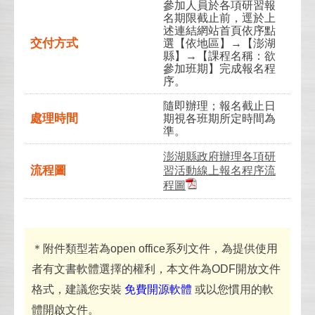
參加人員於各項研習報
名期限截止前，逕於上
述連結網站首頁依序點
交付方式
選【依地區】→【澎湖
縣】→【課程名稱：欲
參加班期】完成報名程
序。
隨即辦理；報名截止日
處理時間
期視各班期所定時間為
準。
澎湖縣政府辦理各項研
流程圖
習活動線上報名程序流
程圖
＊附件類型若為open office系列文件，為提供使用
者有文書軟體選擇的權利，本文件為ODF開放文件
格式，建議您安裝
免費開源軟體
或以您慣用的軟
體開啟文件。