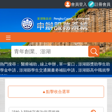
跳到主要內容區塊
會員登入
註冊會員
熱門搜尋：
醫療補助
線上申辦
單一窗口
澎湖縣獎助學生助
學金申請
澎湖縣學生交通圖書劵補貼申請
澎湖縣高中職就學
津貼
:::
:::
點擊收合選單